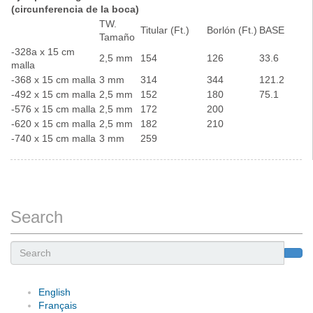
(circunferencia de la boca)
TW.
Titular (Ft.)
Borlón (Ft.)
BASE
Tamaño
-328a x 15 cm
2,5 mm
154
126
33.6
malla
-368 x 15 cm malla
3 mm
314
344
121.2
-492 x 15 cm malla
2,5 mm
152
180
75.1
-576 x 15 cm malla
2,5 mm
172
200
-620 x 15 cm malla
2,5 mm
182
210
-740 x 15 cm malla
3 mm
259
Search
Search
English
Français