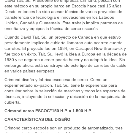
David Tait, Sr., Presidente de empresas Crimond, pescan con
este método en su propio barco en Escocia hace casi 15 años.
Desde entonces ha sido asesor técnico de varios proyectos de
transferencia de tecnología e innovaciones en los Estados
Unidos, Canadá y Guatemala. Este trabajo implica patrones de
enseñanza y equipos la técnica de cerco escocés.
Cuando David Tait, Sr., un proyecto de Canadá en que estuvo
pesadamente implicado cubierta llamaron auto acarreo cuerda
carretes. El proyecto fue en 1984, en Caraquet New Brunswick y
fue todo un éxito. Tait, Sr., llevó la idea a Europa en la década de
1980 y se negaron a creer podría hacer y no adoptó la idea. Sin
embargo ahora está construyendo este tipo de carretes de cable
en varios países europeos.
Crimond diseña y fabrica escocesa de cerco. Como un
experimentado ex-patrón, Tait, Sr., tiene la experiencia para
consultar sobre la selección de marchas y todos los aspectos de
técnicas, incluyendo la selección y ubicación de la maquinaria de
cubierta.
Crimond cerco ESCOC"150 H.P. a 1.500 H.P.
CARACTERÍSTICAS DEL DISEÑO
Crimond cerco escocés son un producto de automatizado, tres