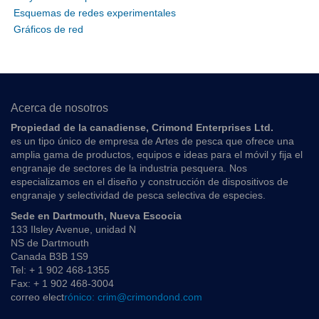
Esquemas de redes experimentales
Gráficos de red
Acerca de nosotros
Propiedad de la canadiense, Crimond Enterprises Ltd.
es un tipo único de empresa de Artes de pesca que ofrece una
amplia gama de productos, equipos e ideas para el móvil y fija el
engranaje de sectores de la industria pesquera. Nos
especializamos en el diseño y construcción de dispositivos de
engranaje y selectividad de pesca selectiva de especies.
Sede en Dartmouth, Nueva Escocia
133 Ilsley Avenue, unidad N
NS de Dartmouth
Canada B3B 1S9
Tel: + 1 902 468-1355
Fax: + 1 902 468-3004
correo elect
rónico: crim@crimondond.com