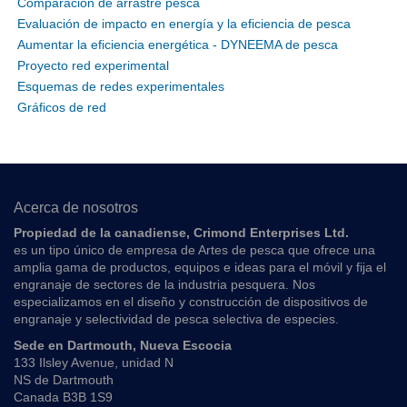
Comparación de arrastre pesca
Evaluación de impacto en energía y la eficiencia de pesca
Aumentar la eficiencia energética - DYNEEMA de pesca
Proyecto red experimental
Esquemas de redes experimentales
Gráficos de red
Acerca de nosotros
Propiedad de la canadiense, Crimond Enterprises Ltd.
es un tipo único de empresa de Artes de pesca que ofrece una
amplia gama de productos, equipos e ideas para el móvil y fija el
engranaje de sectores de la industria pesquera. Nos
especializamos en el diseño y construcción de dispositivos de
engranaje y selectividad de pesca selectiva de especies.
Sede en Dartmouth, Nueva Escocia
133 Ilsley Avenue, unidad N
NS de Dartmouth
Canada B3B 1S9