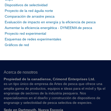
Dispositivos de selectividad
Proyecto de la red águila norte
Comparación de arrastre pesca
Evaluación de impacto en energía y la eficiencia de pesca
Aumentar la eficiencia energética - DYNEEMA de pesca
Proyecto red experimental
Esquemas de redes experimentales
Gráficos de red
Acerca de nosotros
Propiedad de la canadiense, Crimond Enterprises Ltd.
es un tipo único de empresa de Artes de pesca que ofrece una
amplia gama de productos, equipos e ideas para el móvil y fija el
engranaje de sectores de la industria pesquera. Nos
especializamos en el diseño y construcción de dispositivos de
engranaje y selectividad de pesca selectiva de especies.
Sede en Dartmouth, Nueva Escocia