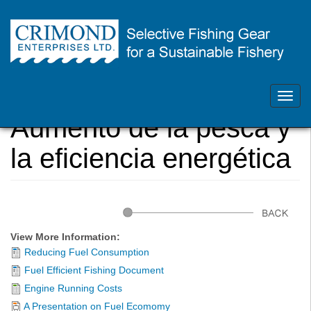
Skip
Contacte con nosotros - 902-468-1355
to
main
Toggl
Usted
Home
content
navig
está
Aumento de la pesca y
aquí
la eficiencia energética
View More Information:
Reducing Fuel Consumption
Fuel Efficient Fishing Document
Engine Running Costs
A Presentation on Fuel Ecomomy