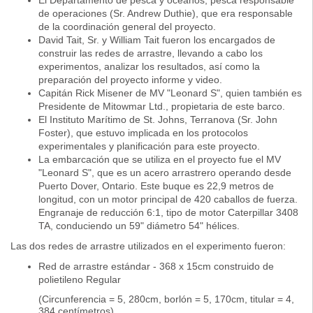
El Departamento de pesca y océanos, pesca responsable
de operaciones (Sr. Andrew Duthie), que era responsable
de la coordinación general del proyecto.
David Tait, Sr. y William Tait fueron los encargados de
construir las redes de arrastre, llevando a cabo los
experimentos, analizar los resultados, así como la
preparación del proyecto informe y video.
Capitán Rick Misener de MV "Leonard S", quien también es
Presidente de Mitowmar Ltd., propietaria de este barco.
El Instituto Marítimo de St. Johns, Terranova (Sr. John
Foster), que estuvo implicada en los protocolos
experimentales y planificación para este proyecto.
La embarcación que se utiliza en el proyecto fue el MV
"Leonard S", que es un acero arrastrero operando desde
Puerto Dover, Ontario. Este buque es 22,9 metros de
longitud, con un motor principal de 420 caballos de fuerza.
Engranaje de reducción 6:1, tipo de motor Caterpillar 3408
TA, conduciendo un 59" diámetro 54" hélices.
Las dos redes de arrastre utilizados en el experimento fueron:
Red de arrastre estándar - 368 x 15cm construido de
polietileno Regular
(Circunferencia = 5, 280cm, borlón = 5, 170cm, titular = 4,
384 centímetros)