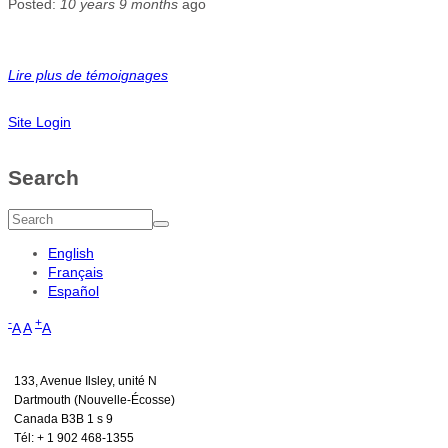
Posted:
10 years 9 months
ago
Lire plus de témoignages
Site Login
Search
Search
English
Français
Español
-
+
A
A
A
133, Avenue Ilsley, unité N
Dartmouth (Nouvelle-Écosse)
Canada B3B 1 s 9
Tél: + 1 902 468-1355