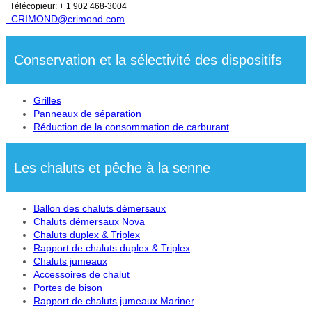
Télécopieur: + 1 902 468-3004
CRIMOND@crimond.com
Conservation et la sélectivité des dispositifs
Grilles
Panneaux de séparation
Réduction de la consommation de carburant
Les chaluts et pêche à la senne
Ballon des chaluts démersaux
Chaluts démersaux Nova
Chaluts duplex & Triplex
Rapport de chaluts duplex & Triplex
Chaluts jumeaux
Accessoires de chalut
Portes de bison
Rapport de chaluts jumeaux Mariner