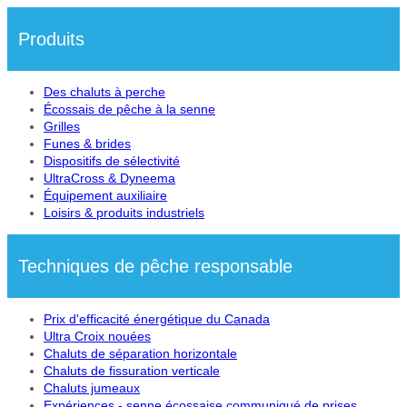
Produits
Des chaluts à perche
Écossais de pêche à la senne
Grilles
Funes & brides
Dispositifs de sélectivité
UltraCross & Dyneema
Équipement auxiliaire
Loisirs & produits industriels
Techniques de pêche responsable
Prix d'efficacité énergétique du Canada
Ultra Croix nouées
Chaluts de séparation horizontale
Chaluts de fissuration verticale
Chaluts jumeaux
Expériences - senne écossaise communiqué de prises