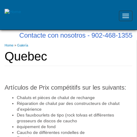
Toggl
navig
Skip
Contacte con nosotros - 902-468-1355
to
main
Usted
Home
»
Galería
content
está
Quebec
aquí
Artículos de Prix compétitifs sur les suivants:
Chaluts et pièces de chalut de rechange
Réparation de chalut par des constructeurs de chalut
d'expèrience
Des fauxbourlets de tipo (rock tolvas et diffèrentes
grosseurs de discos de caucho
èquipement de fond
Caucho de diffèrentes rondelles de