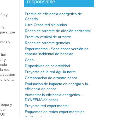
responsable
Premio de eficiencia energética de
ión y
Canadá
Ultra Cross red sin nudos
 la
Redes de arrastre de división horizontal
 para que
Fractura vertical de arrastre
ntos y
Redes de arrastre gemelas
Experimentos - Sena escoc versión de
captura incidental de bacalao
 fue
ar y
Copo
obada
Dispositivos de selectividad
la red
Proyecto de la red águila norte
a sección
Comparación de arrastre pesca
vencional
Evaluación de impacto en energía y la
eficiencia de pesca
Aumentar la eficiencia energética -
DYNEEMA de pesca
o popa y
Proyecto red experimental
 de
Esquemas de redes experimentales
Ulf