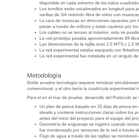
disponible en cada extremo de los tubos cuadrados 
Los tornillos están escalonados en longitud para p
varillas de 3/4 redondo fibra de vidrio con muesc
La cara de muescas en direcciones opuestas por lo
pasan a través de orificios y están cautivos por lo
Los cables no se tensan al máximo, esto se puede
La red prototipo pesaba aproximadamente 89 libras
Las dimensiones de la rejilla eran 2,5 MTS x 1,5 
La red experimental estaba equipada con flotadore
La red experimental fue instalada en un ángulo de
Metodología
Doble arrastre tecnología requiere remolcar simultáneamen
convencional, y el otro tenía la cuadrícula experimental i
Para el en el mar de prueba, desarrollo del Protocolo se
Un plan de pesca basado en 15 días de pesca en un
ideado y contiene instrucciones claras sobre los pr
antes del inicio del proyecto para el equipo del pr
Geometría de engranaje se registró usando sensore
fue monitoreado por sensores de la red a través d
Flujo de agua a través de las rejillas se monitoreó