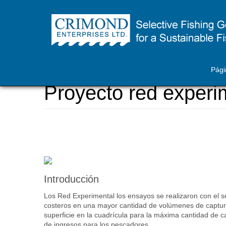
Skip
to
main
Pági
Usted
Home
content
está
Proyecto red experi
aquí
Introducción
Los Red Experimental los ensayos se realizaron con el s
costeros en una mayor cantidad de volúmenes de captur
superficie en la cuadrícula para la máxima cantidad de c
de ingresos para los pescadores.