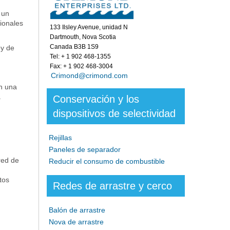
 un
cionales
133 Ilsley Avenue, unidad N
Dartmouth, Nova Scotia
Canada B3B 1S9
ey de
Tel: + 1 902 468-1355
Fax: + 1 902 468-3004
Crimond@crimond.com
en una
a
Conservación y los
dispositivos de selectividad
Rejillas
Paneles de separador
red de
Reducir el consumo de combustible
tos
Redes de arrastre y cerco
Balón de arrastre
Nova de arrastre