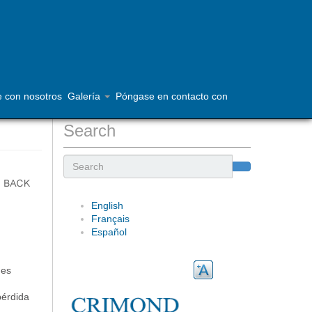
Contacte con nosotros - 902-468-1355
e con nosotros
Galería
Póngase en contacto con
Search
Search
English
Français
Español
ues
pérdida