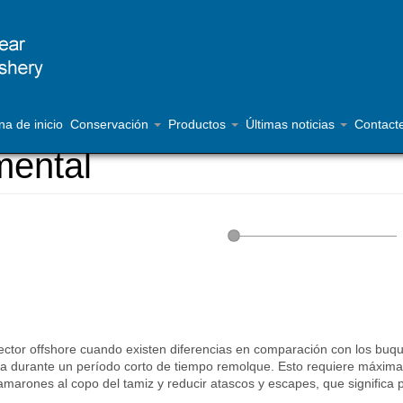
na de inicio
Conservación
Productos
Últimas noticias
Contact
mental
ector offshore cuando existen diferencias en comparación con los buq
a durante un período corto de tiempo remolque. Esto requiere máxima
amarones al copo del tamiz y reducir atascos y escapes, que significa 