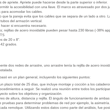
de apriete. Apriete puede hacerse desde la parte superior o inferior.
ermitir la accesibilidad con una llave. El marco es atravesado por dos 
as para acomodar los cables.
 que la pareja evita que los cables que se separa de un lado a otro. L
s tubos del armazón vertical.
 hacer si encuentra necesario.
; rejillas de acero inoxidable pueden pesar hasta 230 libras (-38% app
MTS
s de 20 x 8".
 42 grados.
te dos redes de arrastre, uno arrastre tenía la rejilla de acero inoxid
nstalada.
 basó en un plan general, incluyendo los siguientes puntos:
 plazo total de 25 días, que incluye montaje y cocción a los caladeros
ocedimientos a seguir. Se realizó una reunión entre todos los participa
oyecto sobre los objetivos y organización.
s de altura, distancia y rejilla. El ángulo de funcionamiento de ambas
e pruebas para determinar problemas de red por ejemplo, la asimetría.
 cada remolque. Utilizando estos datos como parte del análisis, fue pos