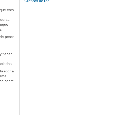
Gráficos de red
que está
fuerza.
buque
s.
 de pesca
o
y tienen
neladas.
abrador a
gama
abo sobre