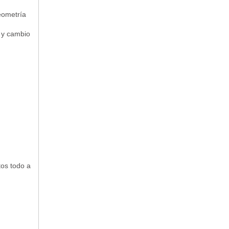
geometría
s y cambio
tos todo a