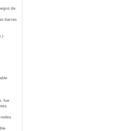
juegos de
as barras
.)
able
, fue
ntes
 redes
ible