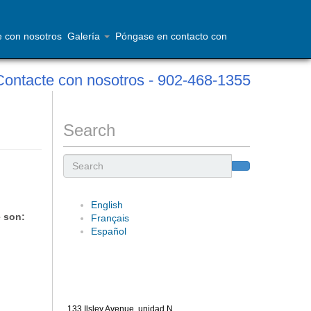
e con nosotros
Galería
Póngase en contacto con
Contacte con nosotros - 902-468-1355
Search
Search
English
e son:
Français
Español
133 Ilsley Avenue, unidad N