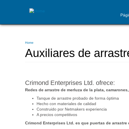
Pági
Skip
to
main
Usted
Home
content
está
Auxiliares de arrastr
aquí
Crimond Enterprises Ltd. ofrece:
Redes de arrastre de merluza de la plata, camarones,
Tanque de arrastre probado de forma óptima
Hecho con materiales de calidad
Construido por Netmakers experiencia
A precios competitivos
Crimond Enterprises Ltd. es que puertas de arrastre 