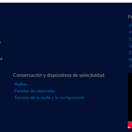
P
R
P
E
s
U
E
ad
M
P
Conservación y dispositivos de selectividad
Rejillas
Paneles de separador
Tamaño de la malla y la configuración