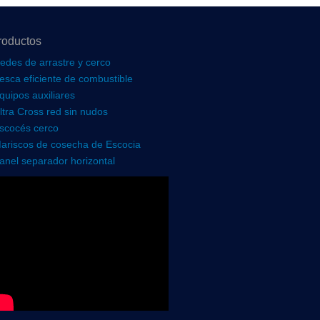
roductos
edes de arrastre y cerco
esca eficiente de combustible
quipos auxiliares
ltra Cross red sin nudos
scocés cerco
ariscos de cosecha de Escocia
anel separador horizontal