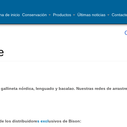
na de inicio
Conservación
Productos
Últimas noticias
Contact
e
 gallineta nórdica, lenguado y bacalao. Nuestras redes de arrastr
de los distribuidore
s excl
usivos de Bison: